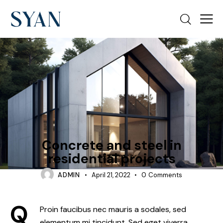
INTERIOR
Concrete and steel in
residential projects
ADMIN
April 21, 2022
0
Comments
Q
Proin faucibus nec mauris a sodales, sed
elementum mi tincidunt. Sed eget viverra