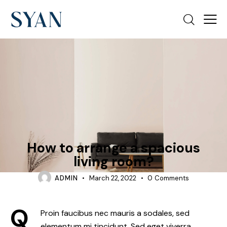
DESIGN
How to arrange a spacious
living room?
ADMIN
March 22, 2022
0
Comments
Q
Proin faucibus nec mauris a sodales, sed
elementum mi tincidunt. Sed eget viverra